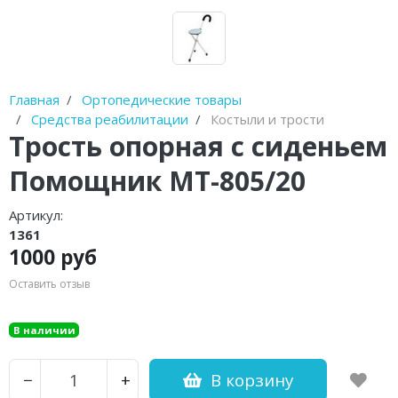
Диски балансировочные
Очистители полости рта
Устройства от храпа
Главная
Ортопедические товары
Средства реабилитации
Костыли и трости
Молокоотсосы
Трость опорная с сиденьем
Спринцовки
Помощник МТ-805/20
Гимнастические мячи (фитболы)
Артикул:
1361
Фототерапевтические аппараты
1000 руб
Пульсоксиметры
Оставить отзыв
Устройства для стерилизации и
В наличии
обработки
Баллон-нагнетатель
В корзину
−
+