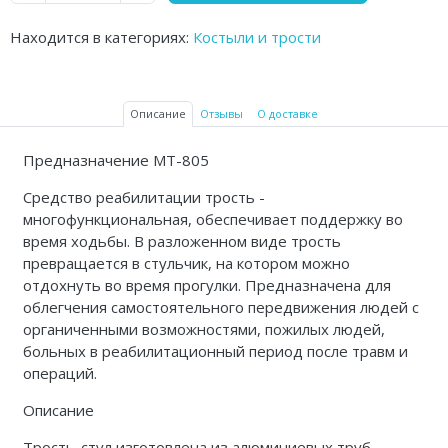
Аптечки и таблетницы
Находится в категориях:
Костыли и трости
Контейнеры для биоматериалов
Вспомогательные устройства для
Описание
Отзывы
О доставке
дома
Предназначение МТ-805
Резиновые грелки
Средство реабилитации трость -
Кислородные устройства
многофункциональная, обеспечивает поддержку во
время ходьбы. В разложенном виде трость
Медицинские иглы и катетеры
превращается в стульчик, на котором можно
отдохнуть во время прогулки. Предназначена для
Медицинские перчатки
облегчения самостоятельного передвижения людей с
органиченными возможностями, пожилых людей,
Экспресс-тесты Covid 19
больных в реабилитационный период после травм и
операций.
Акупунктурные иглы
Описание
Санитарные приспособления
Трость-стул изготовлена из алюминиевых труб.