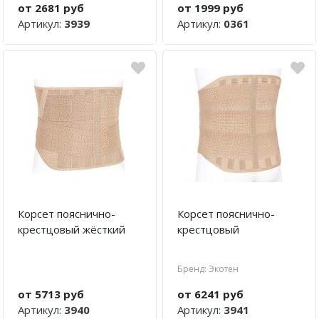
от 2681 руб
от 1999 руб
Диски балансировочные
Артикул:
3939
Артикул:
0361
Очистители полости рта
Устройства от храпа
Молокоотсосы
Спринцовки
Гимнастические мячи (фитболы)
Фототерапевтические аппараты
Корсет пояснично-
Корсет пояснично-
Пульсоксиметры
крестцовый жёсткий
крестцовый
Устройства для стерилизации и
Бренд: Экотен
обработки
от 5713 руб
от 6241 руб
Баллон-нагнетатель
Артикул:
3940
Артикул:
3941