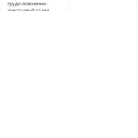
грудо-пояснично-
крестцовый отдел
позвоночника Т.56.91
от 2730 руб
от 4365 руб
Артикул:
5446
Артикул:
5477
Бандаж на грудную
Реклинатор
клетку женский
ортопедический Крейт
БГК-422
F-14