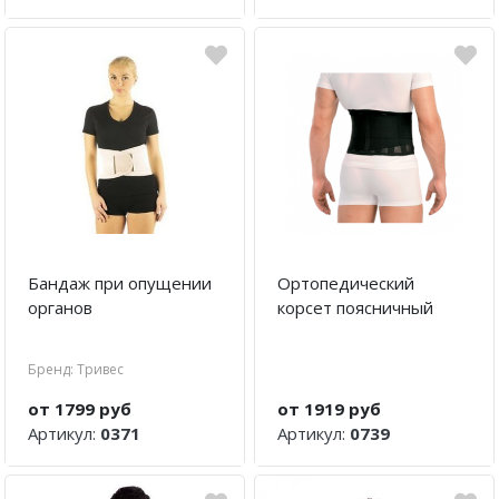
Аптечки и таблетницы
Контейнеры для биоматериалов
Вспомогательные устройства для
дома
Резиновые грелки
Кислородные устройства
Бандаж при опущении
Ортопедический
Медицинские иглы и катетеры
органов
корсет поясничный
Медицинские перчатки
Бренд: Тривес
Экспресс-тесты Covid 19
от 1799 руб
от 1919 руб
Акупунктурные иглы
Артикул:
0371
Артикул:
0739
Санитарные приспособления