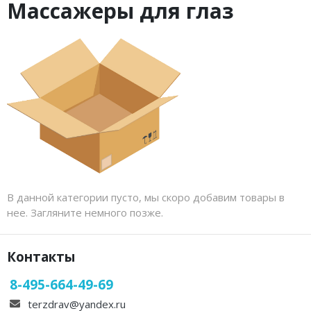
Бандаж для руки
Средства реабилитации
Кресло-коляска
Массажеры для глаз
Устройства для кухни
Товары из натуральной шерсти
Вспомогательные средства
Ортопедические матраcы
реабилитации
Измерительные устройства
Косметологические зеркала
Медицинские кровати
Маркировка предметов
Охлаждающие гелевые пакеты
Бытовые товары
Дистилляторы
Напольные весы
Уход за лицом и телом
В данной категории пусто, мы скоро добавим товары в
нее. Загляните немного позже.
Контакты
8-495-664-49-69
terzdrav@yandex.ru