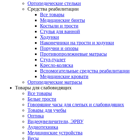
Ортопедические стельки
Средства реабилитации
Все товары
Медицинские бинты
Костыли и трости
Стулья для ванной
Ходунки
Наконечники на трости и ходунки
Поручни и опоры
Противопролежневые матрасы
Стул-туалет
Кресло-коляска
Вспомогательные средства реабилитации
Медицинские кровати
Ортопедические матраcы
Товары для слабовидящих
Все товары
Белые трости
Говорящие часы для слепых и слабовидящих
Товары для учебы
Оптика
Видеоувеличители, ЭРВУ
Аудиотехника
Медицинские устройства
Весы