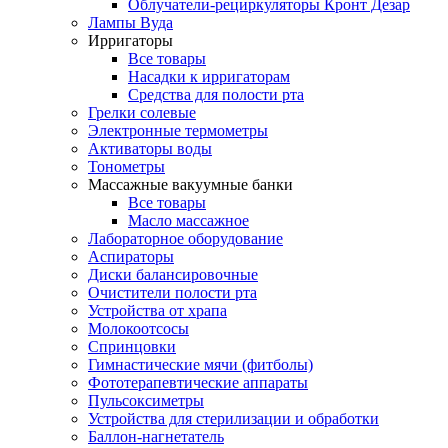
Облучатели-рециркуляторы Кронт Дезар
Лампы Вуда
Ирригаторы
Все товары
Насадки к ирригаторам
Средства для полости рта
Грелки солевые
Электронные термометры
Активаторы воды
Тонометры
Массажные вакуумные банки
Все товары
Масло массажное
Лабораторное оборудование
Аспираторы
Диски балансировочные
Очистители полости рта
Устройства от храпа
Молокоотсосы
Спринцовки
Гимнастические мячи (фитболы)
Фототерапевтические аппараты
Пульсоксиметры
Устройства для стерилизации и обработки
Баллон-нагнетатель