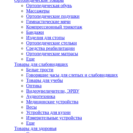
Ортопедические товары
Ортопедическая обувь
Массажеры
Ортопедические подушки
Гимнастические мячи
Компрессионный трикотаж
Бандажи
Изделия для стопы
Ортопедические стельки
Средства реабилитации
Ортопедические матраcы
Еще
Товары для слабовидящих
Белые трости
Говорящие часы для слепых и слабовидящих
Товары для учебы
Оптика
Видеоувеличители, ЭРВУ
Аудиотехника
Медицинские устройства
Весы
Устройства для кухни
Измерительные устройства
Еще
Товары для здоровья