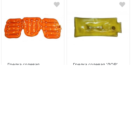
Грелка солевая
Грелка солевая 'ЛОР'
"Воротник большой"
(170х60х14)
790 руб
250 руб
В корзину
В корзину
Артикул:
3301
Артикул:
1445