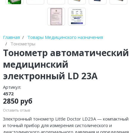
Диски балансировочные
Очистители полости рта
Устройства от храпа
Главная
Товары Медицинского назначения
Молокоотсосы
Тонометры
Тонометр автоматический
Спринцовки
медицинский
Гимнастические мячи (фитболы)
электронный LD 23А
Фототерапевтические аппараты
Артикул:
4572
Пульсоксиметры
2850 руб
Устройства для стерилизации и
Оставить отзыв
обработки
Электронный тонометр Little Doctor LD23A — компактный
и точный прибор для измерения систолического и
Баллон-нагнетатель
диастолического артериального давления и определения