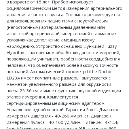
в возрасте от 15 лет. Прибор использует
Каталог 1
осциллометрический метод измерения артериального
давления и частоты пульса. Тонометр рекомендуется
для использования пациентами с неустойчивым
(непостоянным) артериальным давлением или
известной артериальной гипертензией в домашних
условиях как дополнение к медицинскому
наблюдению. Устройство оснащено функцией Fuzzy
Algorithm - алгоритмом обработки данных измерений,
позволяющим учитывать особенности сердцебиения
человека, что обеспечивает более высокую точность
показаний. Автоматический тонометр Little Doctor
LD23А имеет компактные размеры, выпускается с
манжетой увеличенного размера для окружности
плеча 25-36 см. и имеет функцию звуковой индикации
этапов измерения. Комплектуется
сертифицированным медицинским адаптером.
Управление одной кнопкой. Гарантия 5 лет. Диапазон
измерения давления - 40-260 мм рт. ст. Диапазон
измерения пульса - 40-160 уд./мин. Питание - 4х1.5В
(тип АА) или адаптер электросети (6В, не менее 600