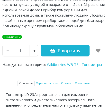
частоты пульса у людей в возрасте от 15 лет. Управление
Аптечки и таблетницы
одной кнопкой делает прибор комфортным для
Контейнеры для биоматериалов
использования дома, а также пожилыми людьми. Людям с
ослабленным зрением прибор также подойдет благодаря
Вспомогательные устройства для
большому экрану с крупными обозначениями.
дома
В наличии
Резиновые грелки
В корзину
−
+
Кислородные устройства
Медицинские иглы и катетеры
Находится в категориях:
Wildberries WB TZ
,
Тонометры
Медицинские перчатки
Экспресс-тесты Covid 19
Описание
Характеристики
Отзывы
О доставке
Акупунктурные иглы
Тонометр LD 23А предназначен для измерения
систолического и диастолического артериального
Санитарные приспособления
давления, и определения частоты пульса у пациентов