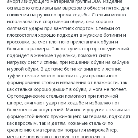
амортизирующего материала группы ЭВА. Изделие
Каталог 1
оснащено специальным вырезом в области пяток, для
снижения нагрузки во время ходьбы. Стельки можно
использовать в спортивной обуви, они хорошо
смягчают удары при занятиях спортом. Стельки от
плоскостопия хорошо подходят в мужские ботинки и
кроссовки, за счет плотного прилегания к обуви и
большого размера. Так же супинатор ортопедический
подойдет в женские туфельки, поможет снять
нагрузку с ног и спины, при ношении обуви на каблуке
и узкой обуви. В детские ботинки зимние и летние
туфли стельки можно положить для правильного
формирования стопы и избавления от влажности, так
как стелька хорошо дышит в обуви, и нога не потеет.
Ортопедические стельки помогают при пяточной
шпоре, смягчают удар при ходьбе и избавляют от
болезненных ощущений. Мягкие и упругие стельки из
формоустойчивого пружинящего материала, подходят
как взрослым, так и детям. Кожаные стельки по
сравнению с материалом покрытия микролайнер,
меньше пропускают воздух, что приводит к