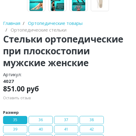
Диски балансировочные
Очистители полости рта
Главная
Ортопедические товары
Ортопедические стельки
Устройства от храпа
Стельки ортопедические
Молокоотсосы
при плоскостопии
Спринцовки
мужские женские
Гимнастические мячи (фитболы)
Артикул:
4027
Фототерапевтические аппараты
851.00 руб
Пульсоксиметры
Оставить отзыв
Устройства для стерилизации и
Размер
обработки
35
36
37
38
Баллон-нагнетатель
39
40
41
42