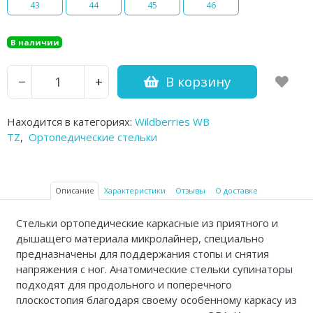
43
44
45
46
Аптечки и таблетницы
Контейнеры для биоматериалов
В наличии
Вспомогательные устройства для
В корзину
−
+
дома
Резиновые грелки
Находится в категориях:
Wildberries WB
TZ
,
Ортопедические стельки
Кислородные устройства
Медицинские иглы и катетеры
Описание
Характеристики
Отзывы
О доставке
Медицинские перчатки
Стельки ортопедические каркасные из приятного и
Экспресс-тесты Covid 19
дышащего материала микролайнер, специально
предназначены для поддержания стопы и снятия
Акупунктурные иглы
напряжения с ног. Анатомические стельки супинаторы
подходят для продольного и поперечного
Санитарные приспособления
плоскостопия благодаря своему особенному каркасу из