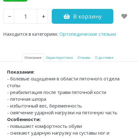
Аптечки и таблетницы
В корзину
−
+
Контейнеры для биоматериалов
Вспомогательные устройства для
Находится в категориях:
Ортопедические стельки
дома
Резиновые грелки
Описание
Характеристики
Отзывы
О доставке
Кислородные устройства
Показания:
Медицинские иглы и катетеры
- болевые ощущения в области пяточного отдела
стопы
Медицинские перчатки
- реабилитация после травм пяточной кости
- пяточная шпора
Экспресс-тесты Covid 19
- избыточный вес, беременность
- смягчение ударной нагрузки на пяточную часть
Акупунктурные иглы
Особенности:
- повышают комфортность обуви
Санитарные приспособления
- снижают ударную нагрузку на суставы ног и