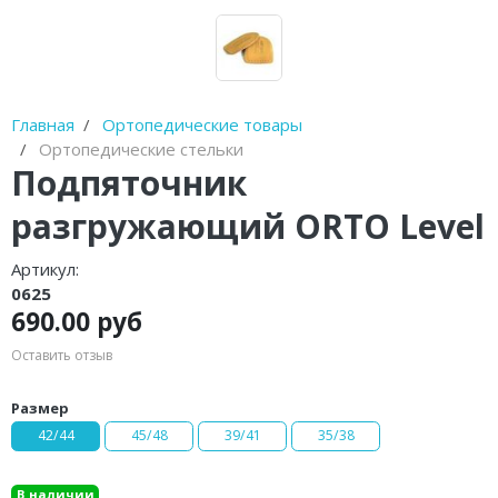
Диски балансировочные
Очистители полости рта
Устройства от храпа
Главная
Ортопедические товары
Ортопедические стельки
Молокоотсосы
Подпяточник
Спринцовки
разгружающий ORTO Level
Гимнастические мячи (фитболы)
Артикул:
0625
Фототерапевтические аппараты
690.00 руб
Пульсоксиметры
Оставить отзыв
Устройства для стерилизации и
Размер
обработки
42/44
45/48
39/41
35/38
Баллон-нагнетатель
В наличии