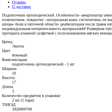
Отзывы
О доставке
Подпяточник ортопедический .Особенности- амортизатор умен
позвоночник- покрытие - натуральная кожа- гигиеничны, не в
шпора- боли в пяточной области- реабилитация после травм пя
индивидуальная непереносимость материалов## Размерная табли
протирать влажной салфеткой с использованием мягких моющи
Бренд
Экотен
Цвет
бежевый
Комплектация
подпяточник ортопедический - 1 шт
Ширина
10
Высота
17
Длина
3
Количество предметов в упаковке
2 шт (1 пара)
ТНВЭД
3926909709