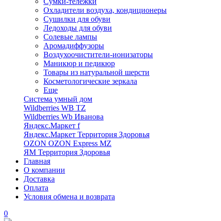
Сумки-тележки
Охладители воздуха, кондиционеры
Сушилки для обуви
Ледоходы для обуви
Солевые лампы
Аромадиффузоры
Воздухоочистители-ионизаторы
Маникюр и педикюр
Товары из натуральной шерсти
Косметологические зеркала
Еще
Система умный дом
Wildberries WB TZ
Wildberries Wb Иванова
Яндекс.Маркет f
Яндекс.Маркет Территория Здоровья
OZON OZON Express MZ
ЯМ Территория Здоровья
Главная
О компании
Доставка
Оплата
Условия обмена и возврата
0