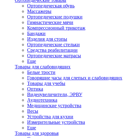
Ортопедические товары
Ортопедическая обувь
Массажеры
Ортопедические подушки
Гимнастические мячи
Компрессионный трикотаж
Бандажи
Изделия для стопы
Ортопедические стельки
Средства реабилитации
Ортопедические матраcы
Еще
Товары для слабовидящих
Белые трости
Говорящие часы для слепых и слабовидящих
Товары для учебы
Оптика
Видеоувеличители, ЭРВУ
Аудиотехника
Медицинские устройства
Весы
Устройства для кухни
Измерительные устройства
Еще
Товары для здоровья