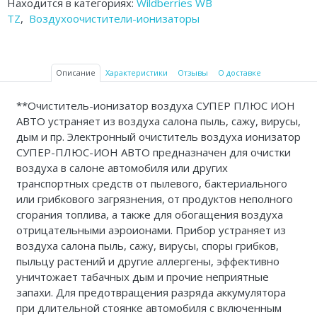
Находится в категориях:
Wildberries WB
Аптечки и таблетницы
TZ
,
Воздухоочистители-ионизаторы
Контейнеры для биоматериалов
Вспомогательные устройства для
Описание
Характеристики
Отзывы
О доставке
дома
**Очиститель-ионизатор воздуха СУПЕР ПЛЮС ИОН
Резиновые грелки
АВТО устраняет из воздуха салона пыль, сажу, вирусы,
дым и пр. Электронный очиститель воздуха ионизатор
Кислородные устройства
СУПЕР-ПЛЮС-ИОН АВТО предназначен для очистки
воздуха в салоне автомобиля или других
Медицинские иглы и катетеры
транспортных средств от пылевого, бактериального
или грибкового загрязнения, от продуктов неполного
Медицинские перчатки
сгорания топлива, а также для обогащения воздуха
отрицательными аэроионами. Прибор устраняет из
Экспресс-тесты Covid 19
воздуха салона пыль, сажу, вирусы, споры грибков,
пыльцу растений и другие аллергены, эффективно
Акупунктурные иглы
уничтожает табачных дым и прочие неприятные
запахи. Для предотвращения разряда аккумулятора
Санитарные приспособления
при длительной стоянке автомобиля с включенным