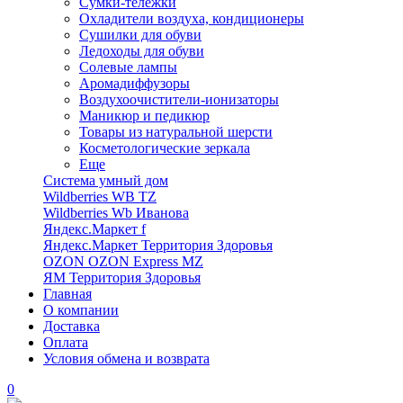
Сумки-тележки
Охладители воздуха, кондиционеры
Сушилки для обуви
Ледоходы для обуви
Солевые лампы
Аромадиффузоры
Воздухоочистители-ионизаторы
Маникюр и педикюр
Товары из натуральной шерсти
Косметологические зеркала
Еще
Система умный дом
Wildberries WB TZ
Wildberries Wb Иванова
Яндекс.Маркет f
Яндекс.Маркет Территория Здоровья
OZON OZON Express MZ
ЯМ Территория Здоровья
Главная
О компании
Доставка
Оплата
Условия обмена и возврата
0