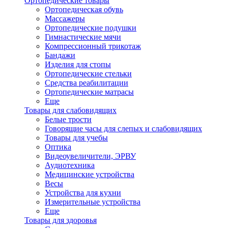
Ортопедические товары
Ортопедическая обувь
Массажеры
Ортопедические подушки
Гимнастические мячи
Компрессионный трикотаж
Бандажи
Изделия для стопы
Ортопедические стельки
Средства реабилитации
Ортопедические матраcы
Еще
Товары для слабовидящих
Белые трости
Говорящие часы для слепых и слабовидящих
Товары для учебы
Оптика
Видеоувеличители, ЭРВУ
Аудиотехника
Медицинские устройства
Весы
Устройства для кухни
Измерительные устройства
Еще
Товары для здоровья