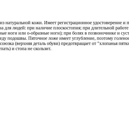
 натуральной кожи. Имеет регистрационное удостоверение и 
а для людей: при наличие плоскостопия; при длительной работе 
ные ноги или о-образные ноги); при болях в позвоночнике и сус
следу подошвы. Пяточное ложе имеет углубление, поэтому голен
союзка (верхняя деталь обуви) предотвращает от "хлопанья пятк
ать) и стопа не скользит.