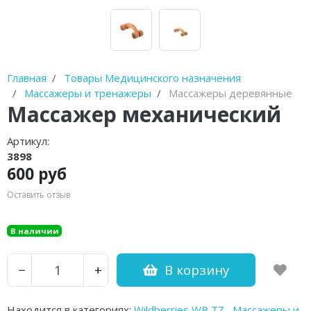
Диски балансировочные
Очистители полости рта
Устройства от храпа
Главная
Товары Медицинского назначения
Массажеры и тренажеры
Массажеры деревянные
Молокоотсосы
Массажер механический
Спринцовки
Артикул:
3898
Гимнастические мячи (фитболы)
600 руб
Фототерапевтические аппараты
Оставить отзыв
Пульсоксиметры
В наличии
Устройства для стерилизации и
обработки
В корзину
−
+
Баллон-нагнетатель
Находится в категориях:
Wildberries WB TZ
,
Массажеры и