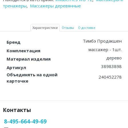
Аптечки и таблетницы
тренажеры
,
Массажеры деревянные
Контейнеры для биоматериалов
Характеристики
Отзывы
О доставке
Вспомогательные устройства для
дома
Тимбэ Продакшен
Бренд
Резиновые грелки
массажер - 1шт.
Комплектация
дерево
Материал изделия
Кислородные устройства
38983898
Артикул
Медицинские иглы и катетеры
Объединять на одной
240452278
карточке
Медицинские перчатки
Экспресс-тесты Covid 19
Акупунктурные иглы
Контакты
8-495-664-49-69
Санитарные приспособления