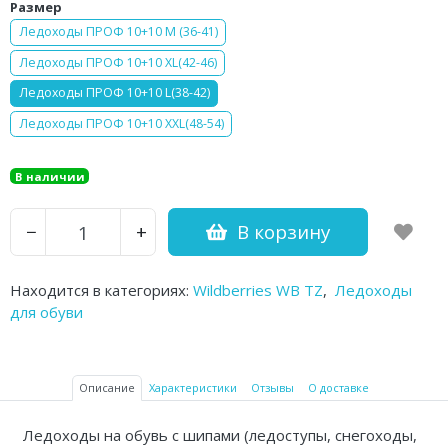
Размер
Аптечки и таблетницы
Ледоходы ПРОФ 10+10 М (36-41)
Контейнеры для биоматериалов
Ледоходы ПРОФ 10+10 XL(42-46)
Ледоходы ПРОФ 10+10 L(38-42)
Вспомогательные устройства для
Ледоходы ПРОФ 10+10 XXL(48-54)
дома
Резиновые грелки
В наличии
Кислородные устройства
В корзину
−
+
Медицинские иглы и катетеры
Находится в категориях:
Wildberries WB TZ
,
Ледоходы
Медицинские перчатки
для обуви
Экспресс-тесты Covid 19
Акупунктурные иглы
Описание
Характеристики
Отзывы
О доставке
Санитарные приспособления
Ледоходы на обувь с шипами (ледоступы, снегоходы,