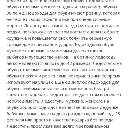
делает их практически незаметными. Ледоходы на
обувь с шипами женские подходят на размер обуви с
38 по 42. Ледоходы для обуви имеют резину, которая
не теряет своих свойств даже при очень сильном
морозе. Ледоступы антигололед пригодятся пожилым
людям, поскольку с возрастом кости становятся более
хрупкими, и повышается риск получить серьёзную
травму даже при слабом ударе. Ледоходы на обувь
мужские с шипами незаменимы для охотников,
рыбаков и путешественников. На ботинки ледоходы
легко надеваются вплоть до 42 размера. Ледоступы на
обувь с шипами также уменьшают контакт подошвы
обуви с песком и реагентами, которые в зимнее время
используют на улицах. Еще один плюс ледоходов для
обуви – минимальный вес и возможность быстро
снимать и надевать ледоходы, когда в этом возникает
необходимость. Ледоступы мужские, женские на
обувь хорошо подойдут в качестве подарка дедушке,
бабушке, маме, папе на день рождения, новый год, 23
февраля или просто в качестве подарка без повода.
Ледоступы прослужат вам долго при правильном