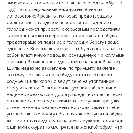
зимоходы, антискользители, антигололед на обувь и
Каталог 1
т.д.) – это специальные насадки на обувь из
износостойкой резины, которые предотвращают
скольжение на ледяной поверхности. Падение в
гололед может привести к серьезным последствиям,
таким как вывихи и переломы. Ледоступы на обувь
предотвращают падение в гололед и берегут ваше
здоровье. Внешне ледоходы на обувь представляют
собой эластичную подошву, оснащенную 10 круглыми
шипами ( 6 шипов спереди, 4 шипа на задней части).
Шипы надёжно закреплены по принципу заклёпки,
поэтому не выпадут и не будут стачиваются при
ходьбе. Шипы хорошо ведут себя на утоптанном
снегу и наледи. Благодаря конусовидной вершине
надежно врезаются в дорогу, предотвращая потерю
равновесия, поэтому с такими ледоступами прогулка
станет намного безопасней.Ледоходы сами по себе
универсальные и могут быть как ледоступы на обувь
женские так и ледоступы на обувь мужские. Ледоходы
с шипами аккуратно смотрятся на женской обуви, что