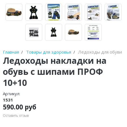
Диски балансировочные
Очистители полости рта
Устройства от храпа
Молокоотсосы
Главная
Товары для здоровья
Ледоходы для обуви
Спринцовки
Ледоходы накладки на
Гимнастические мячи (фитболы)
обувь с шипами ПРОФ
Фототерапевтические аппараты
10+10
Пульсоксиметры
Артикул:
1531
Устройства для стерилизации и
590.00 руб
обработки
Оставить отзыв
Баллон-нагнетатель