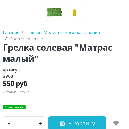
Диски балансировочные
Очистители полости рта
Устройства от храпа
Главная
Товары Медицинского назначения
Грелки солевые
Молокоотсосы
Грелка солевая "Матрас
Спринцовки
малый"
Гимнастические мячи (фитболы)
Артикул:
3303
Фототерапевтические аппараты
550 руб
Пульсоксиметры
Оставить отзыв
Устройства для стерилизации и
В наличии
обработки
Баллон-нагнетатель
В корзину
−
+