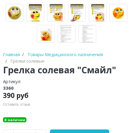
Диски балансировочные
Очистители полости рта
Устройства от храпа
Молокоотсосы
Главная
Товары Медицинского назначения
Спринцовки
Грелки солевые
Грелка солевая "Смайл"
Гимнастические мячи (фитболы)
Артикул:
Фототерапевтические аппараты
3360
390 руб
Пульсоксиметры
Оставить отзыв
Устройства для стерилизации и
обработки
В наличии
Баллон-нагнетатель