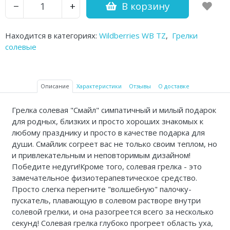
В корзину
−
+
Аптечки и таблетницы
Контейнеры для биоматериалов
Находится в категориях:
Wildberries WB TZ
,
Грелки
солевые
Вспомогательные устройства для
дома
Описание
Характеристики
Отзывы
О доставке
Резиновые грелки
Кислородные устройства
Грелка солевая "Смайл" симпатичный и милый подарок
для родных, близких и просто хороших знакомых к
Медицинские иглы и катетеры
любому празднику и просто в качестве подарка для
души. Смайлик согреет вас не только своим теплом, но
Медицинские перчатки
и привлекательным и неповторимым дизайном!
Победите недуги!Кроме того, солевая грелка - это
Экспресс-тесты Covid 19
замечательное физиотерапевтическое средство.
Просто слегка перегните "волшебную" палочку-
Акупунктурные иглы
пускатель, плавающую в солевом растворе внутри
солевой грелки, и она разогреется всего за несколько
Санитарные приспособления
секунд! Солевая грелка глубоко прогреет область уха,