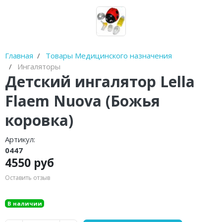
Диски балансировочные
Очистители полости рта
Устройства от храпа
Главная
Товары Медицинского назначения
Ингаляторы
Молокоотсосы
Детский ингалятор Lella
Спринцовки
Flaem Nuova (Божья
Гимнастические мячи (фитболы)
коровка)
Фототерапевтические аппараты
Артикул:
0447
Пульсоксиметры
4550 руб
Устройства для стерилизации и
Оставить отзыв
обработки
В наличии
Баллон-нагнетатель