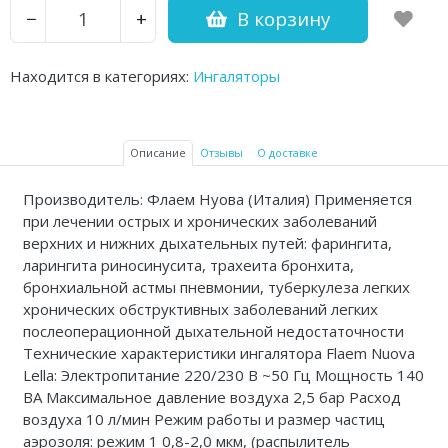
В корзину
−
+
Аптечки и таблетницы
Контейнеры для биоматериалов
Находится в категориях:
Ингаляторы
Вспомогательные устройства для
дома
Описание
Отзывы
О доставке
Резиновые грелки
Производитель: Флаем Нуова (Италия) Применяется
Кислородные устройства
при лечении острых и хронических заболеваний
верхних и нижних дыхательных путей: фарингита,
Медицинские иглы и катетеры
ларингита риносинусита, трахеита бронхита,
бронхиальной астмы пневмонии, туберкулеза легких
Медицинские перчатки
хронических обструктивных заболеваний легких
послеоперационной дыхательной недостаточности
Экспресс-тесты Covid 19
Технические характеристики ингалятора Flaem Nuova
Lella: Электропитание 220/230 В ~50 Гц Мощность 140
Акупунктурные иглы
ВА Максимальное давление воздуха 2,5 бар Расход
воздуха 10 л/мин Режим работы и размер частиц
Санитарные приспособления
аэрозоля: режим 1 0,8-2,0 мкм, (распылитель