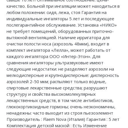
качество. Больной при ингаляции может находиться в
любом положении: сидя, лежа, стоя Гарантия на
индивидуальные ингаляторы 5 лет и последующее
послегарантийное обслуживание. Установка «НИКО»
не требует помещений, оборудованных приточно-
вытяжной вентиляцией. Наличие ирригатора для
очистки полости носа (аэрозоль 48мкм), входит в
комплект ингалятора «Лелла», может работать от
каждого ингалятора ООО «Интер-Этон». Для
сравнения ингаляторы ультразвуковые имеют
следующие недостатки: не разделяют аэрозоли на
мелкодисперсные и крупнодисперсные: дисперсность
аэрозолей 2-50 мкм; распыляют только водные,
спиртовые лекарственные средства; разрушают
структуру и свойства высокомолекулярных
лекарственных средств, в том числе антибиотиков,
глюкокортикоидные гормоны; очень неэкономичны,
ненадежны: часто выходит из строя пьезоэлемент
Производитель : Flaem Nova (Италия) Гарантия : 5 лет
Комплектация детской маской : Есть Изменение