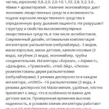
частиц аэрозоля): 0,8-2,0; 2,0-10; 1,53; 2,8; 3,2; 3,6 ,
48мкм + ароматерапия . Наличие экономайзера: дает
экономию лекарственных средств и возможность
подачи аэрозоли лекарственного средства в
определенную фазу дыхания пациента. Не разрушают
структуру и свойства высокомолекулярных
лекарственных средств, в том числе антибиотиков.
Современный дизайн, оптимальная комплектация
ингаляторов: распылители (небулайзеры)– 5 видов,
маски взрослые, маски детские, канюли носовые (3
вида), загубник (3 вида), экономайзер, трубка
соединительная. Ингаляторы «Бореал», « Азрмист»,
«Дельфин», «Трэвелнеб», «Неб-Эйд», «Лелла»
укомплектованы двумя распылителями
(небулайзерами): 3 режима дисперсности в каждом
ингаляторе, «НИКО» -16 распылителями (3 вида, 4
режима дисперсности) Маски мягкие, удобные, плотно
прилегают к лицу, что в особенности важно для
детских масок. Проверенная временем высокая
надежность, в условиях клиник ингаляторы работают
свыше 10 лет! Оптимальное соотношение: цена-