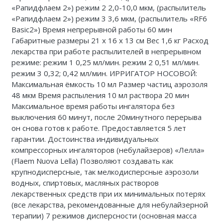
«Рапидфлаем 2») режим 2 2,0-10,0 мкм, (распылитель
Каталог 1
«Рапидфлаем 2») режим 3 3,6 мкм, (распылитель «RF6
Basic2») Время непрерывной работы 60 мин
Габаритные размеры 21 х 16 х 13 см Вес 1,6 кг Расход
лекарства при работе распылителей в непрерывном
режиме: режим 1 0,25 мл/мин. режим 2 0,51 мл/мин.
режим 3 0,32; 0,42 мл/мин. ИРРИГАТОР НОСОВОЙ:
Максимальная ёмкость 10 мл Размер частиц аэрозоля
48 мкм Время распыления 10 мл раствора 20 мин
Максимальное время работы ингалятора без
выключения 60 минут, после 20минутного перерыва
он снова готов к работе. Предоставляется 5 лет
гарантии. Достоинства индивидуальных
компрессорных ингаляторов (небулайзеров) «Лелла»
(Flaem Nuova Lella) Позволяют создавать как
крупнодисперсные, так мелкодисперсные аэрозоли
водных, спиртовых, масляных растворов
лекарственных средств при их минимальных потерях
(все лекарства, рекомендованные для небулайзерной
терапии) 7 режимов дисперсности (основная масса