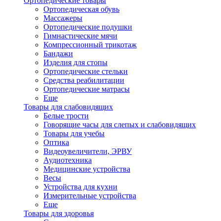
Ортопедические товары
Ортопедическая обувь
Массажеры
Ортопедические подушки
Гимнастические мячи
Компрессионный трикотаж
Бандажи
Изделия для стопы
Ортопедические стельки
Средства реабилитации
Ортопедические матраcы
Еще
Товары для слабовидящих
Белые трости
Говорящие часы для слепых и слабовидящих
Товары для учебы
Оптика
Видеоувеличители, ЭРВУ
Аудиотехника
Медицинские устройства
Весы
Устройства для кухни
Измерительные устройства
Еще
Товары для здоровья