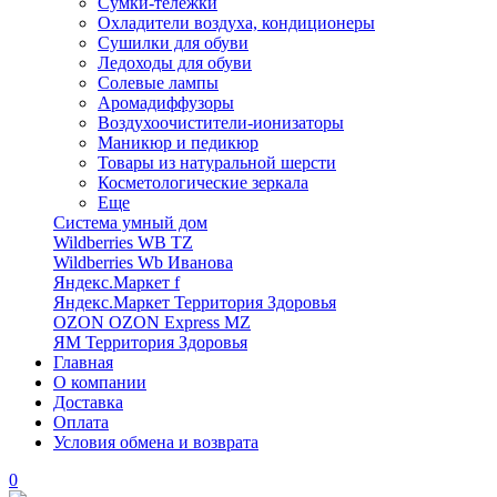
Сумки-тележки
Охладители воздуха, кондиционеры
Сушилки для обуви
Ледоходы для обуви
Солевые лампы
Аромадиффузоры
Воздухоочистители-ионизаторы
Маникюр и педикюр
Товары из натуральной шерсти
Косметологические зеркала
Еще
Система умный дом
Wildberries WB TZ
Wildberries Wb Иванова
Яндекс.Маркет f
Яндекс.Маркет Территория Здоровья
OZON OZON Express MZ
ЯМ Территория Здоровья
Главная
О компании
Доставка
Оплата
Условия обмена и возврата
0