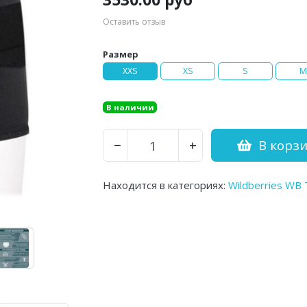
Оставить отзыв
Размер
XXS
XS
S
M
В наличии
В корз
−
+
Находится в категориях:
Wildberries WB 