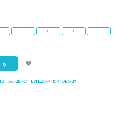
L
XL
XXL
-
ину
TZ
,
Бандажи
,
Бандажи при грыжах