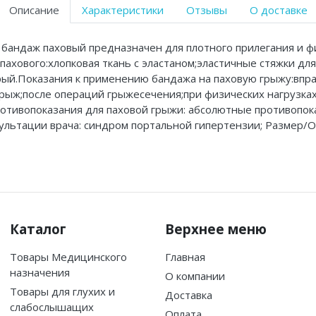
Описание
Характеристики
Отзывы
О доставке
 бандаж паховый предназначен для плотного прилегания и ф
хового:хлопковая ткань с эластаном;эластичные стяжки для
рый.Показания к применению бандажа на паховую грыжу:впр
ыж;после операций грыжесечения;при физических нагрузках
отивопоказания для паховой грыжи: абсолютные противопо
льтации врача: синдром портальной гипертензии; Размер/Обх
Каталог
Верхнее меню
Товары Медицинского
Главная
назначения
О компании
Товары для глухих и
Доставка
слабослышащих
Оплата