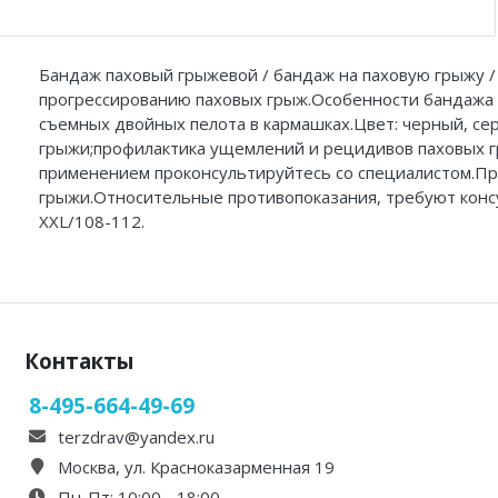
Диски балансировочные
Очистители полости рта
Бандаж паховый грыжевой / бандаж на паховую грыжу /
прогрессированию паховых грыж.Особенности бандажа па
Устройства от храпа
съемных двойных пелота в кармашках.Цвет: черный, се
грыжи;профилактика ущемлений и рецидивов паховых гр
Молокоотсосы
применением проконсультируйтесь со специалистом.Пр
грыжи.Относительные противопоказания, требуют консу
Спринцовки
XXL/108-112.
Гимнастические мячи (фитболы)
Фототерапевтические аппараты
Пульсоксиметры
Контакты
Устройства для стерилизации и обработки
8-495-664-49-69
terzdrav@yandex.ru
Баллон-нагнетатель
Москва, ул. Красноказарменная 19
Аптечки и таблетницы
Пн-Пт: 10:00 - 18:00