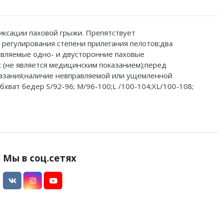
иксации паховой грыжи. Препятствует
 регулирования степени прилегания пелотов;два
авляемые одно- и двусторонние паховые
 (не является медицинским показанием);перед
казания;наличие невправляемой или ущемленной
ват бедер S/92-96; M/96-100;L /100-104;XL/100-108;
Мы в соц.сетях