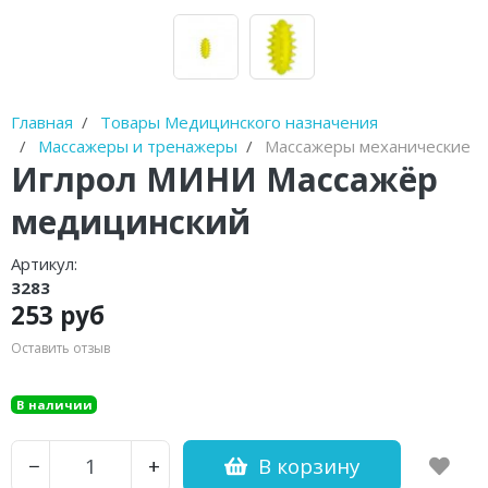
Диски балансировочные
Очистители полости рта
Устройства от храпа
Главная
Товары Медицинского назначения
Массажеры и тренажеры
Массажеры механические
Молокоотсосы
Иглрол МИНИ Массажёр
Спринцовки
медицинский
Гимнастические мячи (фитболы)
Артикул:
3283
Фототерапевтические аппараты
253 руб
Пульсоксиметры
Оставить отзыв
Устройства для стерилизации и
В наличии
обработки
Баллон-нагнетатель
В корзину
−
+