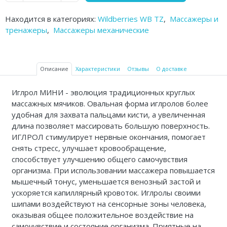
Аптечки и таблетницы
Находится в категориях:
Wildberries WB TZ
,
Массажеры и
тренажеры
,
Массажеры механические
Контейнеры для биоматериалов
Вспомогательные устройства для
дома
Описание
Характеристики
Отзывы
О доставке
Резиновые грелки
Иглрол МИНИ - эволюция традиционных круглых
массажных мячиков. Овальная форма иглролов более
Кислородные устройства
удобная для захвата пальцами кисти, а увеличенная
длина позволяет массировать большую поверхность.
Медицинские иглы и катетеры
ИГЛРОЛ стимулирует нервные окончания, помогает
снять стресс, улучшает кровообращение,
Медицинские перчатки
способствует улучшению общего самочувствия
организма. При использовании массажера повышается
Экспресс-тесты Covid 19
мышечный тонус, уменьшается венозный застой и
ускоряется капиллярный кровоток. Иглролы своими
Акупунктурные иглы
шипами воздействуют на сенсорные зоны человека,
Санитарные приспособления
оказывая общее положительное воздействие на
самочувствие и состояние организма. Приятные на